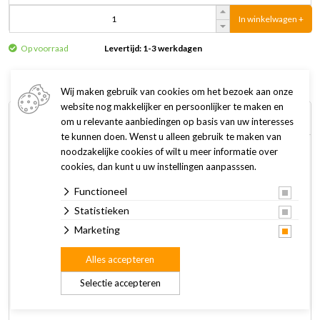
In winkelwagen +
Op voorraad
Levertijd: 1-3 werkdagen
Wij maken gebruik van cookies om het bezoek aan onze
website nog makkelijker en persoonlijker te maken en
Omschrijving
Specificaties
om u relevante aanbiedingen op basis van uw interesses
te kunnen doen. Wenst u alleen gebruik te maken van
noodzakelijke cookies of wilt u meer informatie over
De JBL ProSilent a300 luchtpomp is gekeurd door het TV.
cookies, dan kunt u uw instellingen aanpasssen.
Met 300 l/h luchtcapaciteit en slechts 3,9 W stroomverbruik
Functioneel
is de pomp krachtig en biedt zekerheid door een
luchtaansluiting met schroefkoppeling.
Statistieken
Marketing
Een geluiddempende luchtkamer, versterkte behuizingswand
Alles accepteren
en vibraties dempende rubberen voetjes zorgen voor een
gereduceerde geluidsontwikkeling. Het apparaat beschikt
Selectie accepteren
over een terugslagventiel.