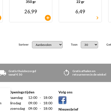
350 gr
22 gr
26,99
6,49
Sorteer
Toon
Get
Gratis thuisbezorgd
Gratis afhalen en
vanaf € 50
retourneren in de winkel
Openingstijden
Volg ons
maandag
12:00
-
18:00
dinsdag
09:00
-
18:00
m
woensdag
09:00
-
18:00
Nieuwsbrief