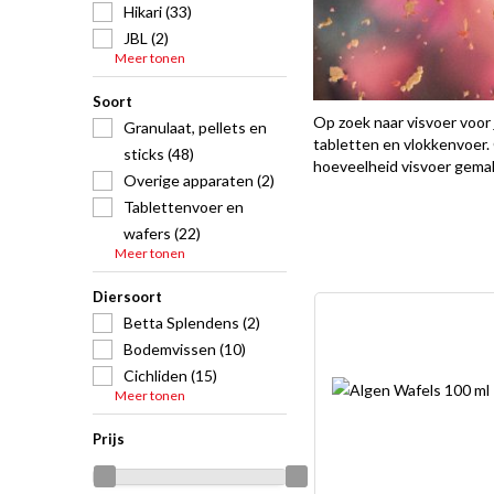
Hikari (33)
JBL (2)
Meer tonen
Soort
Op zoek naar visvoer voor 
Granulaat, pellets en
tabletten en vlokkenvoer. 
sticks (48)
hoeveelheid visvoer gemakk
Overige apparaten (2)
Tablettenvoer en
wafers (22)
Meer tonen
Diersoort
Betta Splendens (2)
Bodemvissen (10)
Cichliden (15)
Meer tonen
Prijs