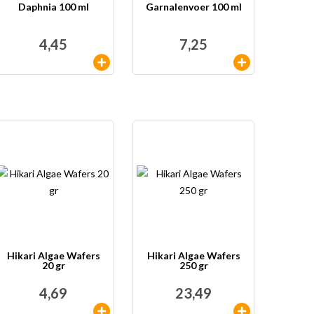
Daphnia 100 ml
Garnalenvoer 100 ml
4,45
7,25
Hikari Algae Wafers
Hikari Algae Wafers
20 gr
250 gr
4,69
23,49