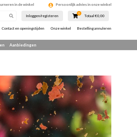
ourneren in de winkel
Persoonlijk advies in onze winkel
0
Inloggen/registeren
Totaal €0,00
Contact en openingstijden
Onze winkel
Bestelling annuleren
en
Aanbiedingen