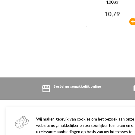
100 gr
10,79
Bestel nu gemakkelijk online
Winkel
Klantenservice
Adres en openingstijden
Algemene informatie
Wij maken gebruik van cookies om het bezoek aan onze
Onze winkel
Retourneren
website nog makkelijker en persoonlijker te maken en o
Dogwash
Herroepingsrecht
u relevante aanbiedingen op basis van uw interesses te