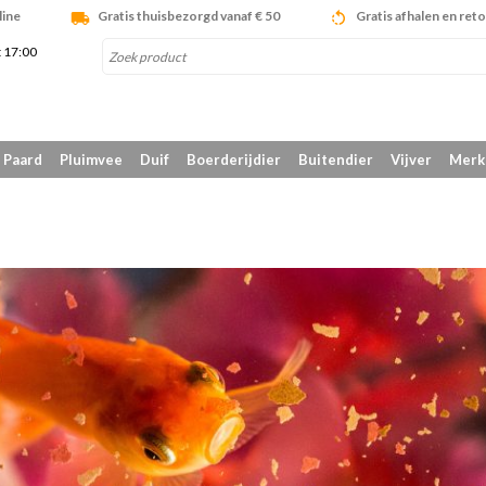
line
Gratis thuisbezorgd vanaf € 50
Gratis afhalen en ret
t 17:00
Paard
Pluimvee
Duif
Boerderijdier
Buitendier
Vijver
Merk