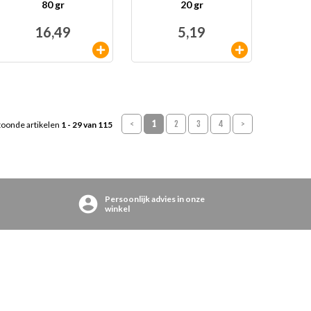
80 gr
20 gr
16,49
5,19
<
1
2
3
4
>
oonde artikelen
1 - 29 van 115
Persoonlijk advies in onze
winkel