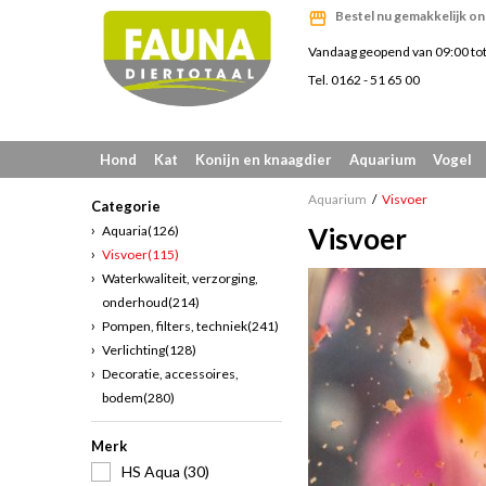
Bestel nu gemakkelijk on
Vandaag geopend van 09:00 to
Tel. 0162 - 51 65 00
Hond
Kat
Konijn en knaagdier
Aquarium
Vogel
Aquarium
Visvoer
Categorie
Visvoer
Aquaria
(126)
Visvoer
(115)
Waterkwaliteit, verzorging,
onderhoud
(214)
Pompen, filters, techniek
(241)
Verlichting
(128)
Decoratie, accessoires,
bodem
(280)
Merk
HS Aqua (30)