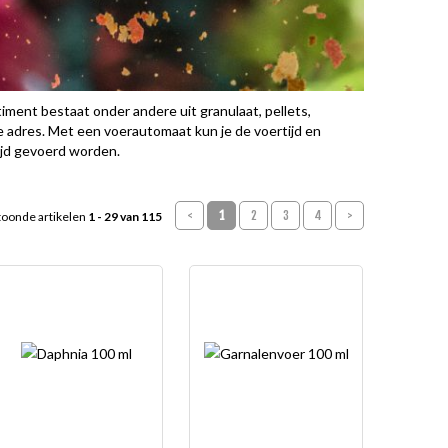
iment bestaat onder andere uit granulaat, pellets,
e adres. Met een voerautomaat kun je de voertijd en
tijd gevoerd worden.
<
1
2
3
4
>
oonde artikelen
1 - 29 van 115