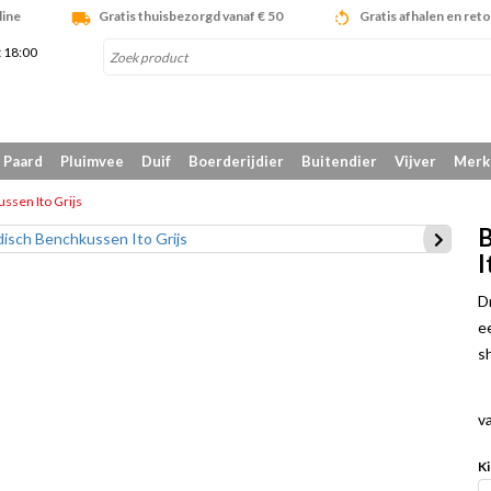
line
Gratis thuisbezorgd vanaf € 50
Gratis afhalen en ret
t 18:00
Paard
Pluimvee
Duif
Boerderijdier
Buitendier
Vijver
Merk
sen Ito Grijs
B
I
D
e
s
v
Ki