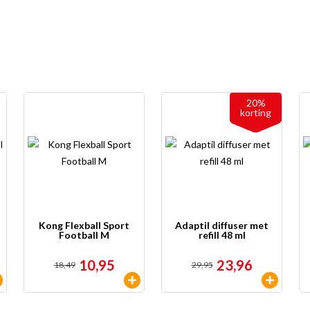
20%
korting
Kong Flexball Sport
Adaptil diffuser met
Football M
refill 48 ml
10,95
23,96
18,49
29,95