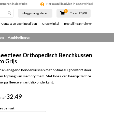
ourneren in de winkel
Persoonlijk advies in onze winkel
0
Inloggen/registeren
Totaal €0,00
Contact en openingstijden
Onze winkel
Bestelling annuleren
en
Aanbiedingen
eeztees Orthopedisch Benchkussen
to Grijs
rukverlagend hondenkussen met optimaal ligcomfort door
en toplaag van memory foam. Met hoes van heerlijk zachte
herpa fleece en antislip onderkant.
32,49
anaf
es de maat: