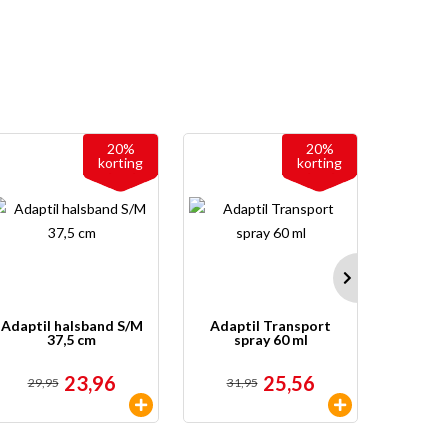
20%
20%
korting
korting
Adaptil halsband S/M
Adaptil Transport
Chucki
37,5 cm
spray 60 ml
23,96
25,56
29,95
31,95
vanaf
4