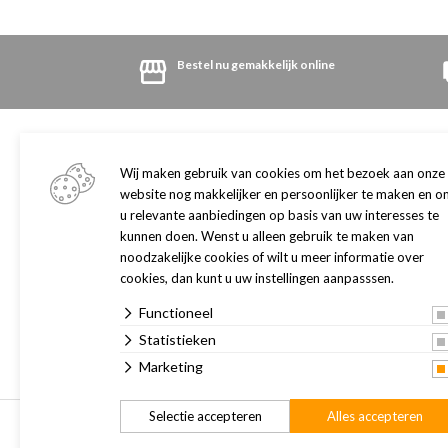
Bestel nu gemakkelijk online
Winkel
Klantenservice
Adres en openingstijden
Algemene informatie
Wij maken gebruik van cookies om het bezoek aan onze
Onze winkel
Retourneren
website nog makkelijker en persoonlijker te maken en o
Dogwash
u relevante aanbiedingen op basis van uw interesses te
Herroepingsrecht
kunnen doen. Wenst u alleen gebruik te maken van
Klantenpas
Contact
noodzakelijke cookies of wilt u meer informatie over
Cadeaukaart
Privacy
cookies, dan kunt u uw instellingen aanpasssen.
Merken
Verzorgingsgebied
Functioneel
Routebeschrijving
Statistieken
Vacatures
Marketing
Selectie accepteren
Alles accepteren