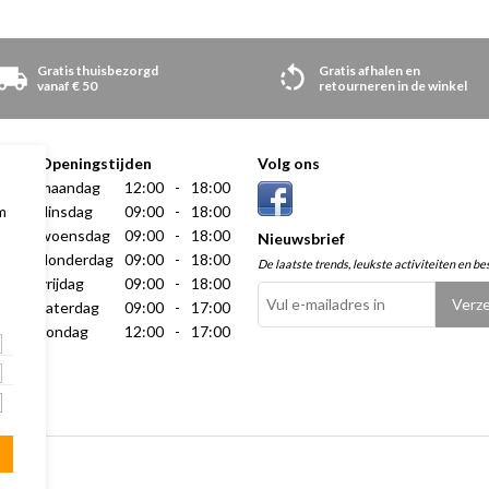
Gratis thuisbezorgd
Gratis afhalen en
vanaf € 50
retourneren in de winkel
Openingstijden
Volg ons
maandag
12:00
-
18:00
dinsdag
09:00
-
18:00
m
woensdag
09:00
-
18:00
Nieuwsbrief
donderdag
09:00
-
18:00
De laatste trends, leukste activiteiten en be
vrijdag
09:00
-
18:00
zaterdag
09:00
-
17:00
zondag
12:00
-
17:00