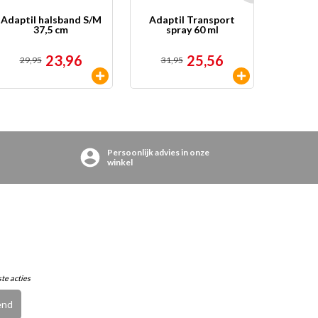
Adaptil halsband S/M
Adaptil Transport
Chucki
37,5 cm
spray 60 ml
23,96
25,56
29,95
31,95
vanaf
4
Persoonlijk advies in onze
winkel
ste acties