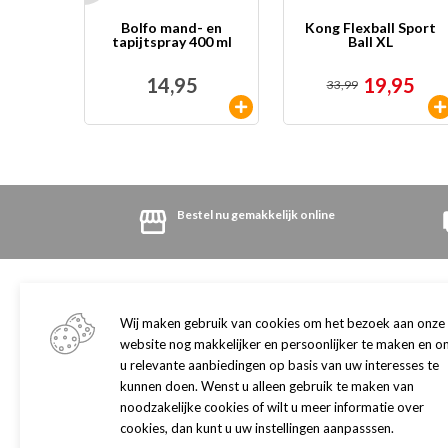
Bolfo mand- en
Kong Flexball Sport
tapijtspray 400 ml
Ball XL
14,95
19,95
33,99
Bestel nu gemakkelijk online
Winkel
Klantenservice
Adres en openingstijden
Algemene informatie
Wij maken gebruik van cookies om het bezoek aan onze
Onze winkel
Retourneren
website nog makkelijker en persoonlijker te maken en o
Dogwash
u relevante aanbiedingen op basis van uw interesses te
Herroepingsrecht
kunnen doen. Wenst u alleen gebruik te maken van
Klantenpas
Contact
noodzakelijke cookies of wilt u meer informatie over
Cadeaukaart
Privacy
cookies, dan kunt u uw instellingen aanpasssen.
Merken