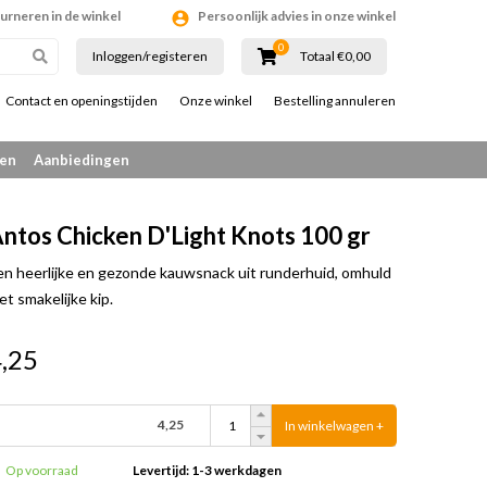
ourneren in de winkel
Persoonlijk advies in onze winkel
0
Inloggen/registeren
Totaal €0,00
Contact en openingstijden
Onze winkel
Bestelling annuleren
en
Aanbiedingen
ntos Chicken D'Light Knots 100 gr
en heerlijke en gezonde kauwsnack uit runderhuid, omhuld
et smakelijke kip.
,25
4,25
In winkelwagen +
Op voorraad
Levertijd: 1-3 werkdagen