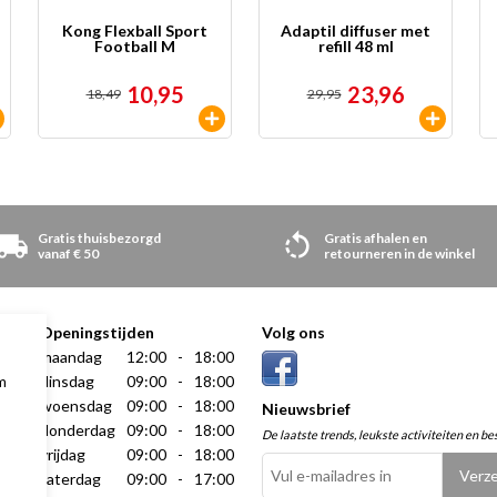
Kong Flexball Sport
Adaptil diffuser met
Football M
refill 48 ml
10,95
23,96
18,49
29,95
Gratis thuisbezorgd
Gratis afhalen en
vanaf € 50
retourneren in de winkel
Openingstijden
Volg ons
maandag
12:00
-
18:00
dinsdag
09:00
-
18:00
m
woensdag
09:00
-
18:00
Nieuwsbrief
donderdag
09:00
-
18:00
De laatste trends, leukste activiteiten en be
vrijdag
09:00
-
18:00
zaterdag
09:00
-
17:00