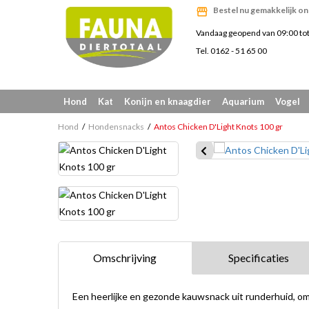
Bestel nu gemakkelijk on
Vandaag geopend van 09:00 to
Tel. 0162 - 51 65 00
Hond
Kat
Konijn en knaagdier
Aquarium
Vogel
Hond
Hondensnacks
Antos Chicken D'Light Knots 100 gr
Omschrijving
Specificaties
Een heerlijke en gezonde kauwsnack uit runderhuid, om