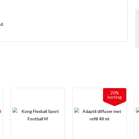
d.
20%
korting