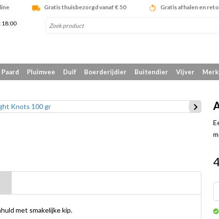
line
Gratis thuisbezorgd vanaf € 50
Gratis afhalen en ret
t 18:00
Paard
Pluimvee
Duif
Boerderijdier
Buitendier
Vijver
Merk
A
E
m
4
huld met smakelijke kip.