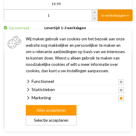
19,99
In winkelwagen +
Op voorraad
Levertijd: 1-3 werkdagen
Wij maken gebruik van cookies om het bezoek aan onze
website nog makkelijker en persoonlijker te maken en
om u relevante aanbiedingen op basis van uw interesses
Omschrijving
Specificaties
te kunnen doen. Wenst u alleen gebruik te maken van
noodzakelijke cookies of wilt u meer informatie over
cookies, dan kunt u uw instellingen aanpasssen.
Dit is het Coockoo hondenspeeltje Bouncy Buddy, een
Functioneel
vrolijke smiley-bal voor honden! De bal is gemaakt van zachte
pluche en heeft grappige pootjes. Binnenin zit een
Statistieken
elektronische bal die geluid maakt wanneer je hond ermee
Marketing
speelt, wat de Bouncy Buddy extra aantrekkelijk maakt. De
Alles accepteren
bal maakt niet alleen geluid, maar kan ook nog eens
bewegen! Dit zorgt voor eindeloos speelplezier.
Selectie accepteren