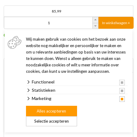
85,99
In winkelwagen +
Op voorraad
Levertijd: 1-3 werkdagen
Wij maken gebruik van cookies om het bezoek aan onze
website nog makkelijker en persoonlijker te maken en
om u relevante aanbiedingen op basis van uw interesses
te kunnen doen. Wenst u alleen gebruik te maken van
Omschrijving
Specificaties
noodzakelijke cookies of wilt u meer informatie over
cookies, dan kunt u uw instellingen aanpasssen.
Functioneel
Deze super mooie Designed by Lotte Kattenmand Ribbed is
ontwikkeld volgens de laatste trends. Deze kattenmand is te
Statistieken
herkennen aan de geribbelde stof. Deze stof is super zacht,
Marketing
wat zorgt voor extra comfort voor jouw kat. Door de hoge
Alles accepteren
opstaande rand en de ronde vorm, kan jouw kat zich heerlijk
opkrullen en verstoppen in deze mand. Vind je de rand te
Selectie accepteren
hoog? Dan kan je deze gemakkelijk nog een keer omslaan.