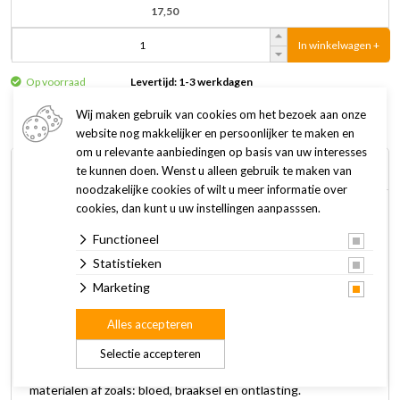
17,50
In winkelwagen +
Op voorraad
Levertijd: 1-3 werkdagen
Wij maken gebruik van cookies om het bezoek aan onze
website nog makkelijker en persoonlijker te maken en
om u relevante aanbiedingen op basis van uw interesses
Omschrijving
Specificaties
te kunnen doen. Wenst u alleen gebruik te maken van
noodzakelijke cookies of wilt u meer informatie over
cookies, dan kunt u uw instellingen aanpasssen.
CSI Urine Kooireiniger bevat enzymen die urine aanpakken
Functioneel
op moleculair niveau. De reiniger verwijdert (hardnekkige)
urinevlekken, zelfs als ze opgedroogd zijn. Zo kom je van de
Statistieken
vervelende geurtjes af en zal het konijnenhok of de
Marketing
knaagdierenkooi weer schoon zijn en fris ruiken! De spray
Alles accepteren
draagt daarnaast bij aan het voorkomen van
stankontwikkeling. De enzymen in CSI Urine breken niet
Selectie accepteren
alleen urine af, maar breken ook andere organische
materialen af zoals: bloed, braaksel en ontlasting.